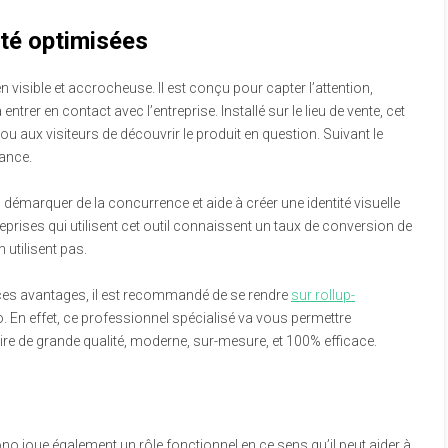
ité optimisées
 visible et accrocheuse. Il est conçu pour capter l’attention,
 à entrer en contact avec l’entreprise. Installé sur le lieu de vente, cet
 aux visiteurs de découvrir le produit en question. Suivant le
tance.
démarquer de la concurrence et aide à créer une identité visuelle
reprises qui utilisent cet outil connaissent un taux de conversion de
 utilisent pas.
 ces avantages, il est recommandé de se rendre
sur rollup-
n effet, ce professionnel spécialisé va vous permettre
ire de grande qualité, moderne, sur-mesure, et 100% efficace.
no joue également un rôle fonctionnel en ce sens qu’il peut aider à