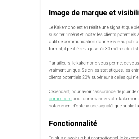
Image de marque et visibil
Le Kakemono est en réalité une signalétique bien
susciter l’intérêt et inciter les clients potentiels
outil de communication donne envie au public ou
format, il peut être vu jusqu’à 30 mètres de dis
Par ailleurs, le kakemono vous permet de vous 
vraiment unique. Selon les statistiques, les ent
clients potentiels 20% supérieur à celles qui n’en
Cependant, pour avoir l’assurance de jouir de
corner.com
pour commander votre kakemono. E
notamment d’obtenir une signalétique publicita
Fonctionnalité
En plus d’avoir un but promotionnel, le kakemo