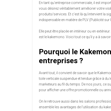
En tant qu’entreprise commerciale, il est impor
vous désirez véritablement améliorer votre visibil
produits/services. Et c’est là qu’intervient la si
indispensable en matière de PLV (Publicité sur le
Elle peut être placée en intérieur ou en extérieur
est le kakemono. Voici tout ce qu’il y a à savoir
Pourquoi le Kakemono
entreprises ?
Avant tout, il convient de savoir que le Kakemon
toile verticale suspendue et tendue grâce à du 
marketeurs au fil du temps. De nos jours, ce
pour afficher une offre promotionnelle ou ann
On le retrouve aussi dans les salons professi
ensemble les avantages de l’utilisation du kak