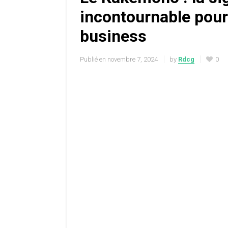
incontournable pour
business
Publié en
novembre 7, 2024
by
Rdcg
0