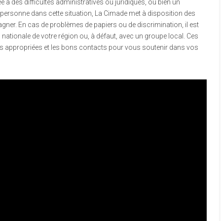
à des difficultés administratives ou juridiques, ou bien un
 personne dans cette situation, La Cimade met à disposition des
ner. En cas de problèmes de papiers ou de discrimination, il est
 nationale de votre région ou, à défaut, avec un groupe local. Ces
es appropriées et les bons contacts pour vous soutenir dans vos