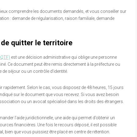
ieux comprendre les documents demandés, et vous conseiller sur
tuation : demande de régularisation, raison familiale, demande
de quitter le territoire
(OQTF)
est une décision administrative qui oblige une personne
miné. Ce document peut être remis directement à la préfecture ou
 de séjour ou un contrôle d’identité.
gir rapidement. Selon le cas, vous disposez de 48 heures, 15 jours
t indiqué sur le document que vous recevez. Si vous avez besoin
ociation ou un avocat spécialisé dans les droits des étrangers.
der l’aide juridictionnelle, une aide qui permet d’obtenir un
urces financières. Une fois le recours déposé, il est possible
al, bien que vous puissiez être placé en centre de rétention.