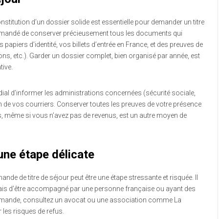
stitution d’un dossier solide est essentielle pour demander un titre
ommandé de conserver précieusement tous les documents qui
papiers d’identité, vos billets d’entrée en France, et des preuves de
tions, etc.). Garder un dossier complet, bien organisé par année, est
tive.
ial d’informer les administrations concernées (sécurité sociale,
ion de vos courriers. Conserver toutes les preuves de votre présence
s, même si vous n’avez pas de revenus, est un autre moyen de
une étape délicate
de de titre de séjour peut être une étape stressante et risquée. Il
, mais d’être accompagné par une personne française ou ayant des
e demande, consultez un avocat ou une association comme La
les risques de refus.