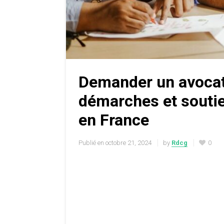
Demander un avocat g
démarches et souti
en France
Publié en
octobre 21, 2024
by
Rdcg
0