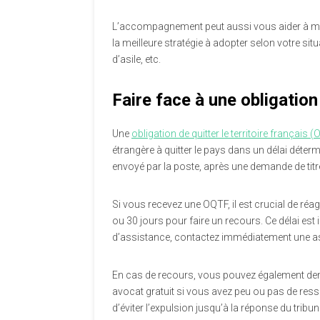
L’accompagnement peut aussi vous aider à m
la meilleure stratégie à adopter selon votre si
d’asile, etc.
Faire face à une obligation 
Une
obligation de quitter le territoire français 
étrangère à quitter le pays dans un délai déter
envoyé par la poste, après une demande de titre
Si vous recevez une OQTF, il est crucial de réa
ou 30 jours pour faire un recours. Ce délai es
d’assistance, contactez immédiatement une ass
En cas de recours, vous pouvez également deman
avocat gratuit si vous avez peu ou pas de resso
d’éviter l’expulsion jusqu’à la réponse du tribun