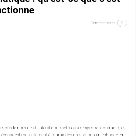
nctionne
Commentaires
0
sous le nom de « bilateral contract » ou « reciprocal contract », est
s s’engagent mutuellement à fournir des prestations en échange. En