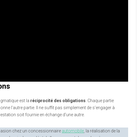
ions
agmatique est la
réciprocité des obligations
. Chaque partie
nne l’autre partie. Il ne suffit pas simplement de s’engager à
prestation soit fournie en échange d’une autre.
ccasion chez un concessionnaire
automobile
, la réalisation de la