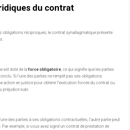
idiques du contrat
s obligations réciproques, le contrat synallagmatique présente
s.
e est doté de la
force obligatoire
, ce qui signifie que les parties
conclu. Si l’une des parties ne remplit pas ses obligations
une action en justice pour obtenir l’exécution forcée du contrat ou
 préjudice subi.
n
ne des parties à ses obligations contractuelles, l’autre partie peut
e. Par exemple, si vous avez signé un contrat de prestation de