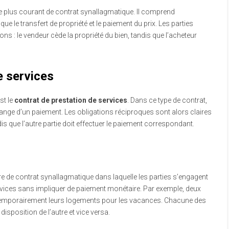
e plus courant de contrat synallagmatique. Il comprend
que le transfert de propriété et le paiement du prix. Les parties
ns : le vendeur cède la propriété du bien, tandis que l’acheteur
e services
st le
contrat de prestation de services
. Dans ce type de contrat,
hange d’un paiement. Les obligations réciproques sont alors claires
dis que l’autre partie doit effectuer le paiement correspondant.
re de contrat synallagmatique dans laquelle les parties s’engagent
vices sans impliquer de paiement monétaire. Par exemple, deux
 temporairement leurs logements pour les vacances. Chacune des
disposition de l’autre et vice versa.