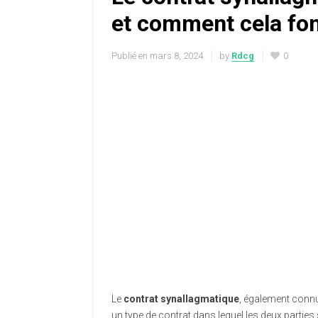
et comment cela fo
Publié en
mars 8, 2024
by
Rdcg
0
Le
contrat synallagmatique
, également connu 
un type de contrat dans lequel les deux partie