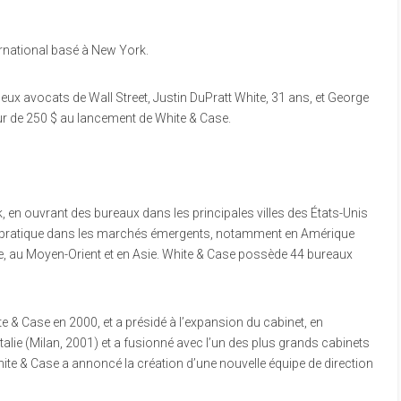
ernational basé à New York.
deux avocats de Wall Street, Justin DuPratt White, 31 ans, et George
ur de 250 $ au lancement de White & Case.
, en ouvrant des bureaux dans les principales villes des États-Unis
 de pratique dans les marchés émergents, notamment en Amérique
ique, au Moyen-Orient et en Asie. White & Case possède 44 bureaux
te & Case en 2000, et a présidé à l’expansion du cabinet, en
 Italie (Milan, 2001) et a fusionné avec l’un des plus grands cabinets
te & Case a annoncé la création d’une nouvelle équipe de direction