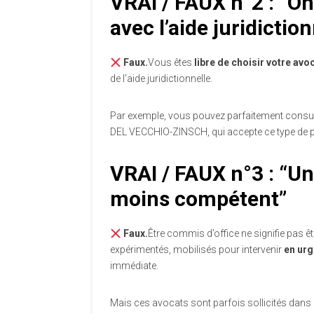
VRAI / FAUX n°2 : “On
avec l’aide juridiction
Faux.
Vous êtes
libre de choisir votre avo
de l’aide juridictionnelle.
Par exemple, vous pouvez parfaitement consu
DEL VECCHIO-ZINSCH, qui accepte ce type de p
VRAI / FAUX n°3 : “Un
moins compétent”
Faux.
Être commis d’office ne signifie pas 
expérimentés, mobilisés pour intervenir
en ur
immédiate.
Mais ces avocats sont parfois sollicités dans 