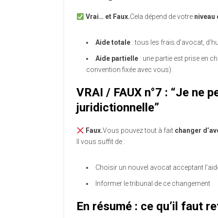
Vrai… et Faux.
Cela dépend de votre
niveau d
Aide totale
: tous les frais d’avocat, d’h
Aide partielle
: une partie est prise en c
convention fixée avec vous).
VRAI / FAUX n°7 : “Je ne pe
juridictionnelle”
Faux.
Vous pouvez tout à fait
changer d’av
Il vous suffit de :
Choisir un nouvel avocat acceptant l’aid
Informer le tribunal de ce changement
En résumé : ce qu’il faut re