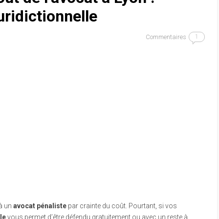
juridictionnelle
Commentaires
1
 à un
avocat pénaliste
par crainte du coût. Pourtant, si vos
le
vous permet d’être défendu gratuitement ou avec un reste à