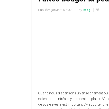
Publié en
janvier 25, 2022
by
Rdcg
0
Quand nous dispensons un enseignement ou 
soient concentrés et y prennent du plaisir. Afin
de vos élèves, il est important d’y apporter une