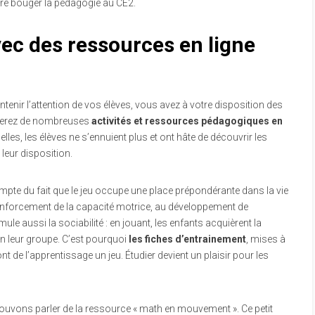
aire bouger la pédagogie au CE2.
avec des ressources en ligne
tenir l’attention de vos élèves, vous avez à votre disposition des
verez de nombreuses
activités et ressources pédagogiques en
elles, les élèves ne s’ennuient plus et ont hâte de découvrir les
leur disposition.
ompte du fait que le jeu occupe une place prépondérante dans la vie
renforcement de la capacité motrice, au développement de
timule aussi la sociabilité : en jouant, les enfants acquièrent la
n leur groupe. C’est pourquoi
les fiches d’entrainement
, mises à
font de l’apprentissage un jeu. Étudier devient un plaisir pour les
vons parler de la ressource « math en mouvement ». Ce petit