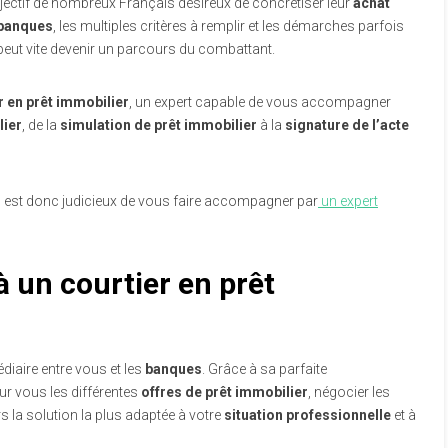
bjectif de nombreux Français désireux de concrétiser leur
achat
banques
, les multiples critères à remplir et les démarches parfois
eut vite devenir un parcours du combattant.
r en prêt immobilier
, un expert capable de vous accompagner
lier
, de la
simulation de prêt immobilier
à la
signature de l’acte
il est donc judicieux de vous faire accompagner par
un expert
à un courtier en prêt
iaire entre vous et les
banques
. Grâce à sa parfaite
r vous les différentes
offres de prêt immobilier
, négocier les
rs la solution la plus adaptée à votre
situation professionnelle
et à