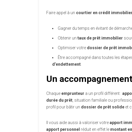
Faire appel à un
courtier en crédit immobilie
Gagner du temps en évitant de démarche
Obtenir un
taux de prêt immobilier
souv
Optimiser votre
dossier de prêt immobi
Être accompagné dans toutes les étapes,
d’endettement
.
Un accompagnement p
Chaque
emprunteur
a un profil différent :
appo
durée du prêt
, situation familiale ou professi
profil pour bâtir un
dossier de prêt solide
et c
Il vous aide aussi à valoriser votre
apport imm
apport personnel
réduit en effet le
montant e