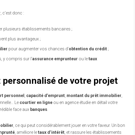
r
, c’est donc :
r plusieurs établissements bancaires ;
ent plus avantageux ;
lier
pour augmenter vos chances d’
obtention du crédit
;
 y compris sur l’
assurance emprunteur
ou le
taux
ersonnalisé de votre projet
rt personnel
,
capacité d’emprunt
,
montant du prêt immobilier
,
onnelle… Le
courtier en ligne
ou en agence étudie en détail votre
rédible face aux
banques
.
obilier
, ce qui peut considérablement jouer en votre faveur. Un bon
mprunté
, améliore le
taux d’intérêt
, et rassure les établissements