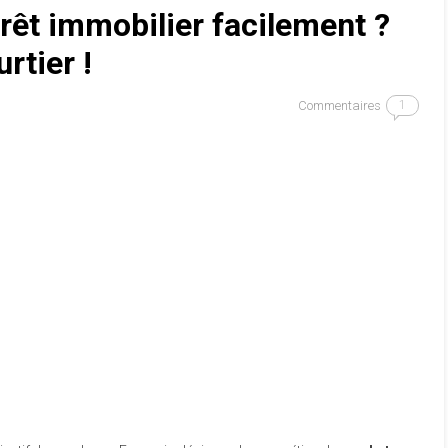
êt immobilier facilement ?
rtier !
Commentaires
1