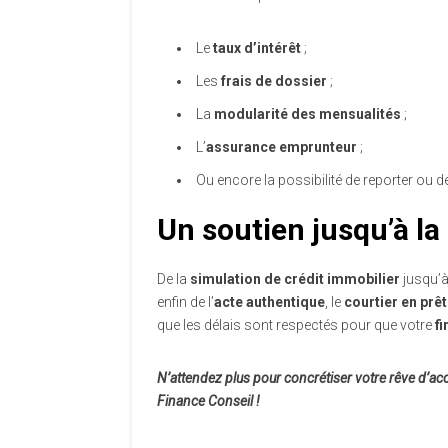
Le
taux d’intérêt
;
Les
frais de dossier
;
La
modularité des mensualités
;
L’
assurance emprunteur
;
Ou encore la possibilité de reporter ou d
Un soutien jusqu’à la
De la
simulation de crédit immobilier
jusqu’à 
enfin de l’
acte authentique
, le
courtier en prê
que les délais sont respectés pour que votre
f
N’attendez plus pour concrétiser votre rêve d’ac
Finance Conseil !