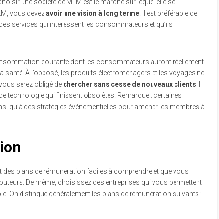
hoisir une société de MLM est le marché sur lequel elle se
MLM, vous devez
avoir une vision à long terme
. Il est préférable de
t des services qui intéressent les consommateurs et qu’ils
 de consommation courante dont les consommateurs auront réellement
la santé. À l’opposé, les produits électroménagers et les voyages ne
vous serez obligé de
chercher sans cesse de nouveaux clients
. Il
e technologie qui finissent obsolètes. Remarque : certaines
insi qu’à des stratégies événementielles pour amener les membres à
ion
 des plans de rémunération faciles à comprendre et que vous
ributeurs. De même, choisissez des entreprises qui vous permettent
le. On distingue généralement les plans de rémunération suivants :