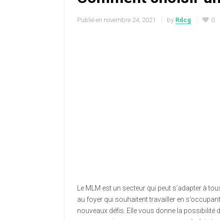
Publié en
novembre 24, 2021
by
Rdcg
0
Le MLM est un secteur qui peut s’adapter à tous
au foyer qui souhaitent travailler en s’occupan
nouveaux défis. Elle vous donne la possibilit