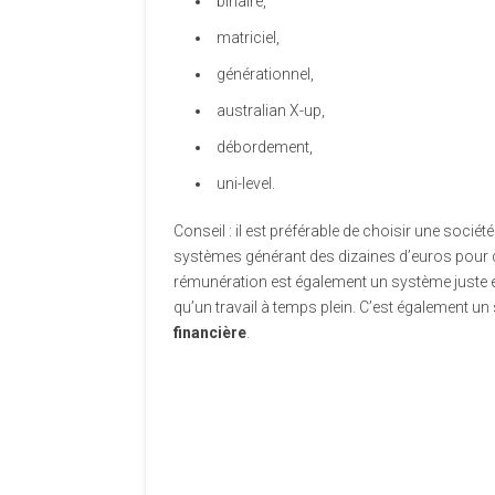
binaire,
matriciel,
générationnel,
australian X-up,
débordement,
uni-level.
Conseil : il est préférable de choisir une soc
systèmes générant des dizaines d’euros pour 
rémunération est également un système juste et é
qu’un travail à temps plein. C’est également un
financière
.