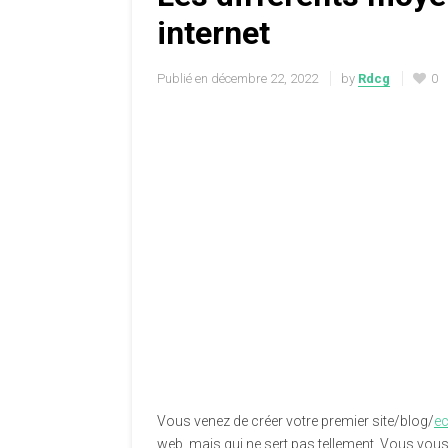
internet
Publié en
décembre 22, 2022
by
Rdcg
0
Vous venez de créer votre premier site/blog/
e
web, mais qui ne sert pas tellement. Vous vous d