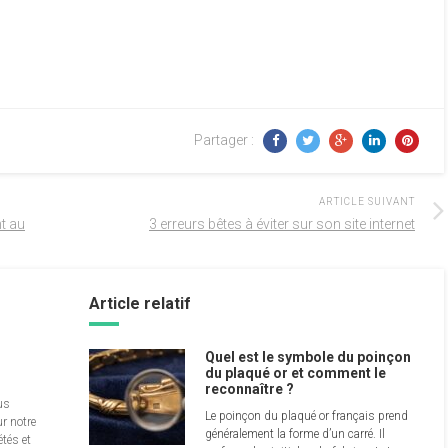
Partager :
ARTICLE SUIVANT
t au
3 erreurs bêtes à éviter sur son site internet
Article relatif
Quel est le symbole du poinçon
du plaqué or et comment le
reconnaître ?
us
Le poinçon du plaqué or français prend
r notre
généralement la forme d’un carré. Il
étés et