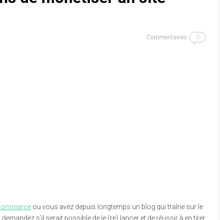
Commentaires
0
commerce
ou vous avez depuis longtemps un blog qui traîne sur le
emandez s’il serait possible de le (re) lancer et de réussir à en tirer